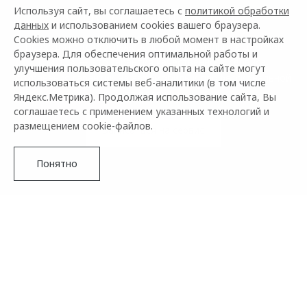
ОБСЛУЖИВАНИЕ
Используя сайт, вы соглашаетесь с
политикой обработки
данных
и использованием cookies вашего браузера.
Cookies можно отключить в любой момент в настройках
Проходите техобслуживание у официальных дилеров
браузера. Для обеспечения оптимальной работы и
OMODA — это гарантия качественного сервиса,
улучшения пользовательского опыта на сайте могут
сохранения гарантии на автомобиль и профессиональной
использоваться системы веб-аналитики (в том числе
поддержки.
Яндекс.Метрика). Продолжая использование сайта, Вы
соглашаетесь с применением указанных технологий и
размещением cookie-файлов.
Записаться на сервис
Понятно
ПРЕИМУЩЕСТВА ОФИЦИАЛЬНОГО
ДИЛЕРА OMODA