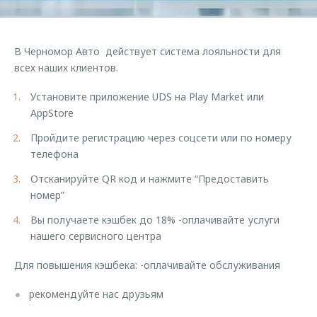
Правовая информация
Страхование
Руководства по эксплуатации
Кредитный калькулятор
Клиентская поддержка
Обратная связь
В Черномор Авто действует система лояльности для
Аксессуары
O&J Автоклуб
всех наших клиентов.
Одежда и сувениры
Клуб владельцев OMODA
Установите приложение UDS на Play Market или
Оригинальные аксессуары
Приложение O&J
AppStore
Запчасти
Пройдите регистрацию через соцсети или по номеру
Аксессуары
телефона
Трейд-ин
Одежда и сувениры
Отсканируйте QR код и нажмите “Предоставить
Калькулятор трейд-ин
Оригинальные аксессуары
номер”
Запчасти
Вы получаете кэшбек до 18% -оплачивайте услуги
нашего сервисного центра
Для повышения кэшбека: -оплачивайте обслуживания
рекомендуйте нас друзьям