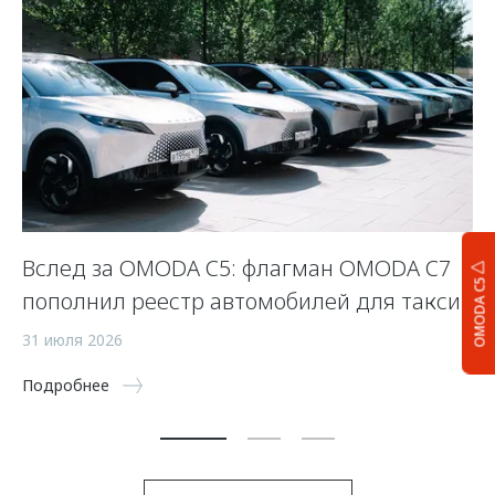
Вслед за OMODA C5: флагман OMODA C7
С
OMODA C5
пополнил реестр автомобилей для такси
п
а
31 июля 2026
5 
Подробнее
По