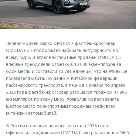
Правовая информация
Страхование
Руководства по эксплуатации
Кредитный калькулятор
Клиентская поддержка
Обратная связь
Аксессуары
O&J Автоклуб
Одежда и сувениры
Клуб владельцев OMODA
Первая модель марки OMODA – фастбэк-кроссовер
Оригинальные аксессуары
Приложение O&J
OMODA С5 – продолжает набирать популярность по
Запчасти
всему миру. В апреле экспортные продажи OMODA С5
Аксессуары
впервые преодолели отметку в 10 000 экземпляров за
Трейд-ин
Одежда и сувениры
один месяц и составили 10 781 единицы, что на 9% выше
показателя марта. По данным Китайской федерации
Калькулятор трейд-ин
Оригинальные аксессуары
пассажирского транспорта, в период с января по апрель
Запчасти
2023 года фастбэк-кроссовер разошелся тиражом 37 895
экземпляров по всему миру, позволив модели занять
шестое место по экспортным продажам среди всех
китайских автомобилей.
В России по итогам первого квартала 2023 года
официальными дилерами OMODA было реализовано 5605