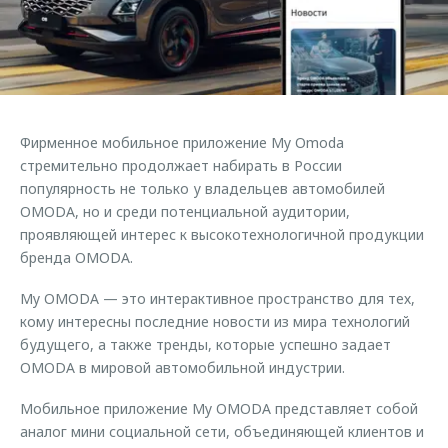
Правовая информация
Страхование
Руководства по эксплуатации
Кредитный калькулятор
Клиентская поддержка
Обратная связь
Аксессуары
O&J Автоклуб
Одежда и сувениры
Клуб владельцев OMODA
Фирменное мобильное приложение My Omoda
Оригинальные аксессуары
Приложение O&J
стремительно продолжает набирать в России
Запчасти
популярность не только у владельцев автомобилей
Аксессуары
OMODA, но и среди потенциальной аудитории,
Трейд-ин
Одежда и сувениры
проявляющей интерес к высокотехнологичной продукции
бренда OMODA.
Калькулятор трейд-ин
Оригинальные аксессуары
Запчасти
My OMODA — это интерактивное пространство для тех,
кому интересны последние новости из мира технологий
будущего, а также тренды, которые успешно задает
OMODA в мировой автомобильной индустрии.
Мобильное приложение My OMODA представляет собой
аналог мини социальной сети, объединяющей клиентов и