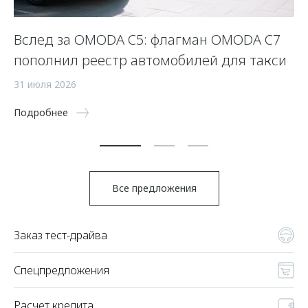
Вслед за OMODA C5: флагман OMODA C7
С
пополнил реестр автомобилей для такси
п
а
31 июля 2026
5 
Подробнее
По
Все предложения
Заказ тест-драйва
Спецпредложения
Расчет кредита