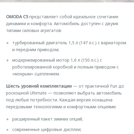
Правовая информация
Страхование
Руководства по эксплуатации
Кредитный калькулятор
Клиентская поддержка
OMODA C5
представляет собой идеальное сочетание
Обратная связь
динамики и комфорта. Автомобиль доступен с двумя
Аксессуары
O&J Автоклуб
типами силовых агрегатов:
Одежда и сувениры
Клуб владельцев OMODA
турбированный двигатель 1,5 л (147 л.с.) с вариатором
Оригинальные аксессуары
Приложение O&J
и передним приводом;
Запчасти
Аксессуары
модернизированный мотор 1,6 л (150 л.с.) с
роботизированной коробкой и полным приводом с
Трейд-ин
Одежда и сувениры
«мокрым» сцеплением.
Калькулятор трейд-ин
Оригинальные аксессуары
Шесть уровней комплектации
— от практичной Fun до
Запчасти
роскошной Ultimate — позволяют выбрать автомобиль
под любые потребности. Каждая версия оснащена
передовыми технологиями и комфортными опциями:
расширенный пакет зимних опций;
современные цифровые дисплеи;