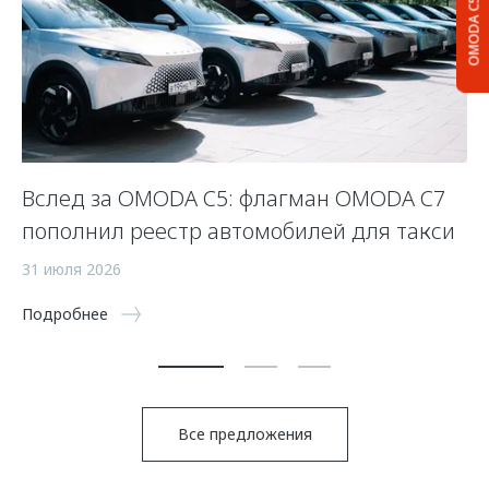
OMODA C5
Вслед за OMODA C5: флагман OMODA C7
С
пополнил реестр автомобилей для такси
п
а
31 июля 2026
5 
Подробнее
По
Все предложения