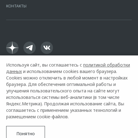
Москва, ул. Каланчевская, д. 27. Ген.лицензия ЦБ РФ № 1326 от
КОНТАКТЫ
16.01.2015. Предложение ограничено и не является публичной
офертой.
Используя сайт, вы соглашаетесь с
политикой обработки
данных
и использованием cookies вашего браузера.
Cookies можно отключить в любой момент в настройках
браузера. Для обеспечения оптимальной работы и
улучшения пользовательского опыта на сайте могут
использоваться системы веб-аналитики (в том числе
Горячая линия OMODA:
+7 (978) 320-20-20
Яндекс.Метрика). Продолжая использование сайта, Вы
соглашаетесь с применением указанных технологий и
© 2026 Черномор Авто
размещением cookie-файлов.
Модельный ряд
О компании
Архивные модели
Контакты
Правовая информация
Понятно