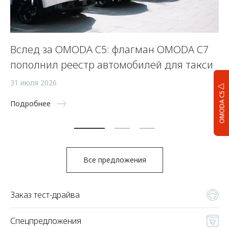
Вслед за OMODA C5: флагман OMODA C7
С
пополнил реестр автомобилей для такси
п
а
31 июля 2026
OMODA C5
5 
Подробнее
По
Все предложения
Заказ тест-драйва
Спецпредложения