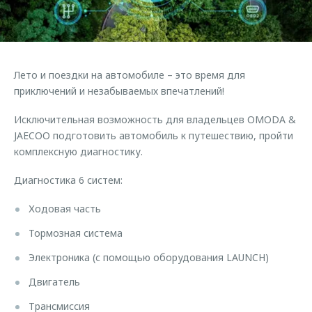
Правовая информация
Страхование
Руководства по эксплуатации
Кредитный калькулятор
Клиентская поддержка
Обратная связь
Аксессуары
O&J Автоклуб
Лето и поездки на автомобиле – это время для
Одежда и сувениры
Клуб владельцев OMODA
приключений и незабываемых впечатлений!
Оригинальные аксессуары
Приложение O&J
Исключительная возможность для владельцев OMODA &
Запчасти
JAECOO подготовить автомобиль к путешествию, пройти
Аксессуары
комплексную диагностику.
Трейд-ин
Одежда и сувениры
Диагностика 6 систем:
Калькулятор трейд-ин
Оригинальные аксессуары
Запчасти
Ходовая часть
Тормозная система
Электроника (с помощью оборудования LAUNCH)
Двигатель
Трансмиссия