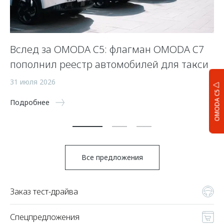
Вслед за OMODA C5: флагман OMODA C7
С
пополнил реестр автомобилей для такси
п
а
31 июля 2026
OMODA C5
5 
Подробнее
По
Все предложения
Заказ тест-драйва
Спецпредложения