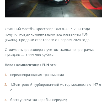
Правовая информация
Страхование
Руководства по эксплуатации
Кредитный калькулятор
Клиентская поддержка
Обратная связь
Аксессуары
O&J Автоклуб
Стильный фастбэк-кроссовер OMODA C5 2024 года
Одежда и сувениры
Клуб владельцев OMODA
получил новую комплектацию под названием FUN
Оригинальные аксессуары
Приложение O&J
(«Фан»). Продажи стартовали с 1 апреля 2024 года.
Запчасти
Аксессуары
Стоимость кроссовера с учетом скидки по программе
Трейд-ин
Трейд-ин — 1 999 900 рублей.
Одежда и сувениры
Калькулятор трейд-ин
Оригинальные аксессуары
Новая комплектация FUN это:
Запчасти
переднеприводная трансмиссия;
1,5-литровый турбированный мотор мощностью 147 л.
с.;
бесступенчатая коробка передач;