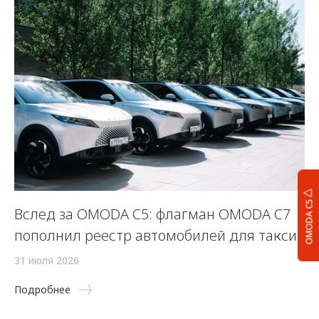
OMODA C5
Вслед за OMODA C5: флагман OMODA C7
С
пополнил реестр автомобилей для такси
п
а
31 июля 2026
5 
Подробнее
По