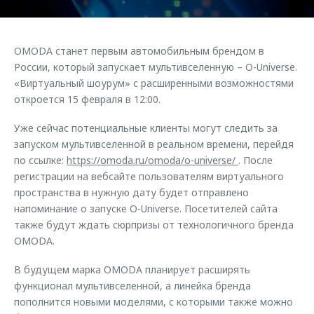
Правовая информация
Страхование
Руководства по эксплуатации
Кредитный калькулятор
Клиентская поддержка
Обратная связь
OMODA станет первым автомобильным брендом в
Аксессуары
O&J Автоклуб
России, который запускает мультивселенную – O-Universe.
«Виртуальный шоурум» с расширенными возможностями
Одежда и сувениры
Клуб владельцев OMODA
откроется 15 февраля в 12:00.
Оригинальные аксессуары
Приложение O&J
Уже сейчас потенциальные клиенты могут следить за
Запчасти
Аксессуары
запуском мультивселенной в реальном времени, перейдя
Трейд-ин
по ссылке:
https://omoda.ru/omoda/o-universe/
. После
Одежда и сувениры
регистрации на вебсайте пользователям виртуального
Калькулятор трейд-ин
Оригинальные аксессуары
пространства в нужную дату будет отправлено
Запчасти
напоминание о запуске O-Universe. Посетителей сайта
также будут ждать сюрпризы от технологичного бренда
OMODA.
В будущем марка OMODA планирует расширять
функционал мультивселенной, а линейка бренда
пополнится новыми моделями, с которыми также можно