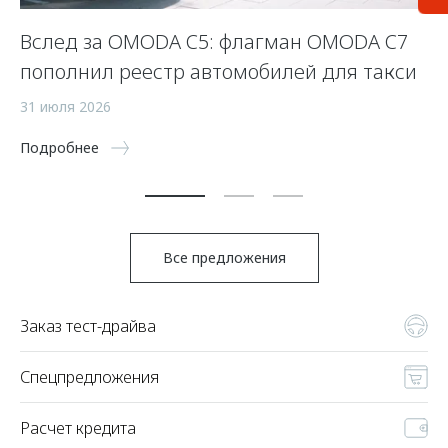
Вслед за OMODA C5: флагман OMODA C7
С
пополнил реестр автомобилей для такси
п
а
31 июля 2026
5 
Подробнее
По
Все предложения
Заказ тест-драйва
Спецпредложения
Расчет кредита