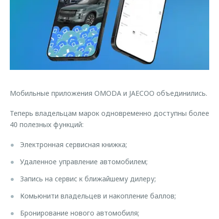
Правовая информация
Страхование
Руководства по эксплуатации
Кредитный калькулятор
Клиентская поддержка
Обратная связь
Аксессуары
O&J Автоклуб
Одежда и сувениры
Клуб владельцев OMODA
Оригинальные аксессуары
Приложение O&J
Запчасти
Мобильные приложения OMODA и JAECOO объединились.
Аксессуары
Трейд-ин
Теперь владельцам марок одновременно доступны более
Одежда и сувениры
40 полезных функций:
Калькулятор трейд-ин
Оригинальные аксессуары
Запчасти
Электронная сервисная книжка;
Удаленное управление автомобилем;
Запись на сервис к ближайшему дилеру;
Комьюнити владельцев и накопление баллов;
Бронирование нового автомобиля;