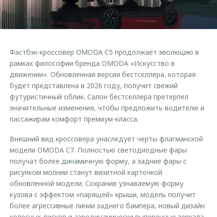
Правовая информация
Страхование
Руководства по эксплуатации
Кредитный калькулятор
Клиентская поддержка
Обратная связь
Аксессуары
O&J Автоклуб
Фастбэк-кроссовер OMODA C5 продолжает эволюцию в
Одежда и сувениры
Клуб владельцев OMODA
рамках философии бренда OMODA «Искусство в
Оригинальные аксессуары
Приложение O&J
движении». Обновленная версия бестселлера, которая
будет представлена в 2026 году, получит свежий
Запчасти
Аксессуары
футуристичный облик. Салон бестселлера претерпел
значительные изменения, чтобы предложить водителю и
Трейд-ин
Одежда и сувениры
пассажирам комфорт премиум-класса.
Калькулятор трейд-ин
Оригинальные аксессуары
Внешний вид кроссовера унаследует черты флагманской
Запчасти
модели OMODA C7. Полностью светодиодные фары
получат более динамичную форму, а задние фары с
рисунком молнии станут визитной карточкой
обновленной модели. Сохранив узнаваемую форму
кузова с эффектом «парящей» крыши, модель получит
более агрессивные линии заднего бампера, новый дизайн
колесных дисков и аэродинамически выверенные зеркала.