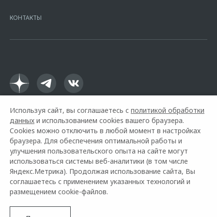
7728168971 ОГРН 1027700067328 место нахождение 107078, г.
Москва, ул. Каланчевская, д. 27. Ген.лицензия ЦБ РФ № 1326 от
КОНТАКТЫ
16.01.2015. Предложение ограничено и не является публичной
офертой.
Используя сайт, вы соглашаетесь с
политикой обработки
данных
и использованием cookies вашего браузера.
Cookies можно отключить в любой момент в настройках
браузера. Для обеспечения оптимальной работы и
улучшения пользовательского опыта на сайте могут
использоваться системы веб-аналитики (в том числе
Горячая линия OMODA:
+7 (978) 320-20-20
Яндекс.Метрика). Продолжая использование сайта, Вы
соглашаетесь с применением указанных технологий и
© 2026 Черномор Авто
размещением cookie-файлов.
Модельный ряд
О компании
Архивные модели
Контакты
Правовая информация