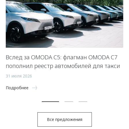
Вслед за OMODA C5: флагман OMODA C7
С
пополнил реестр автомобилей для такси
п
а
31 июля 2026
5 
Подробнее
По
Все предложения