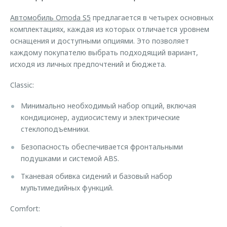
Правовая информация
Страхование
Руководства по эксплуатации
Автомобиль Omoda S5
предлагается в четырех основных
Кредитный калькулятор
Клиентская поддержка
комплектациях, каждая из которых отличается уровнем
Обратная связь
оснащения и доступными опциями. Это позволяет
Аксессуары
O&J Автоклуб
каждому покупателю выбрать подходящий вариант,
Одежда и сувениры
Клуб владельцев OMODA
исходя из личных предпочтений и бюджета.
Оригинальные аксессуары
Приложение O&J
Classic:
Запчасти
Аксессуары
Минимально необходимый набор опций, включая
Трейд-ин
Одежда и сувениры
кондиционер, аудиосистему и электрические
стеклоподъемники.
Калькулятор трейд-ин
Оригинальные аксессуары
Безопасность обеспечивается фронтальными
Запчасти
подушками и системой ABS.
Тканевая обивка сидений и базовый набор
мультимедийных функций.
Comfort: