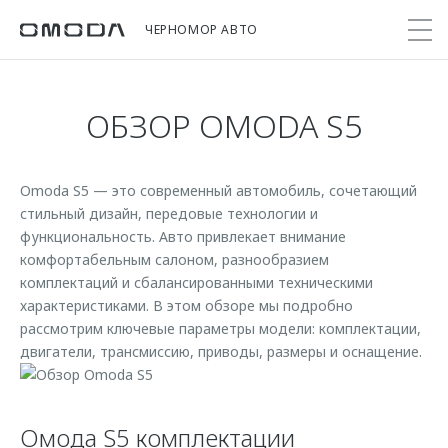
ЧЕРНОМОР АВТО
ОБЗОР OMODA S5
Покупателям
Мир OMODA
Владельцам
Модели
Omoda S5 — это современный автомобиль, сочетающий
C5
Выбор и покупка
Сервис
О бренде
стильный дизайн, передовые технологии и
от 2 299 000 ₽*
Сравнить комплектации
Записаться на сервис
Новости
функциональность. Авто привлекает внимание
Записаться на тест-драйв
Кузовной ремонт
О компании
комфортабельным салоном, разнообразием
C7
комплектаций и сбалансированными техническими
Cпецпредложения
Техническое обслуживание
Онлайн-сервисы
характеристиками. В этом обзоре мы подробно
от 2 739 000 ₽*
Прайс-листы
рассмотрим ключевые параметры модели: комплектации,
Поддержка
Приложение O&J
двигатели, трансмиссию, приводы, размеры и оснащение.
OMODA Лизинг
Помощь на дороге
Клуб владельцев OMODA
Кредит и страхование
Гарантия
Бренд JAECOO
Кредитные программы
Дополнительная техническая поддержка
Омода S5 комплектации