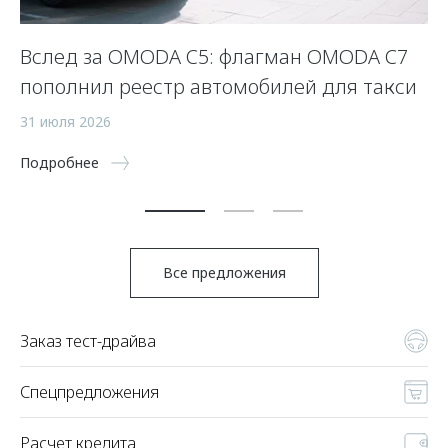
Вслед за OMODA C5: флагман OMODA C7
С
пополнил реестр автомобилей для такси
п
а
31 июля 2026
5 
Подробнее
По
Все предложения
Заказ тест-драйва
Спецпредложения
Расчет кредита