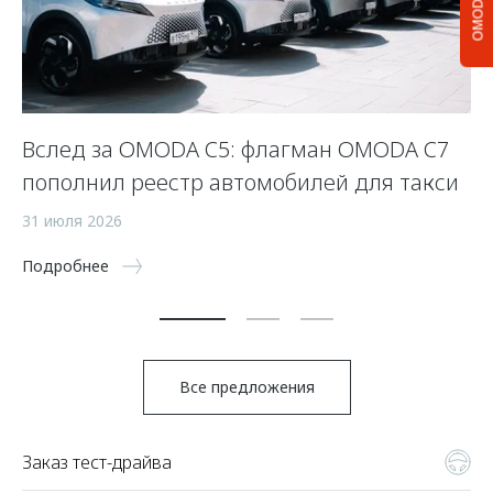
OMODA C5
Вслед за OMODA C5: флагман OMODA C7
С
пополнил реестр автомобилей для такси
п
а
31 июля 2026
5 
Подробнее
По
Все предложения
Заказ тест-драйва