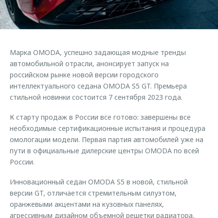
Правовая информация
Страхование
Руководства по эксплуатации
Кредитный калькулятор
Клиентская поддержка
Обратная связь
Аксессуары
O&J Автоклуб
Марка OMODA, успешно задающая модные тренды
Одежда и сувениры
Клуб владельцев OMODA
автомобильной отрасли, анонсирует запуск на
Оригинальные аксессуары
Приложение O&J
российском рынке новой версии городского
интеллектуального седана OMODA S5 GT. Премьера
Запчасти
Аксессуары
стильной новинки состоится 7 сентября 2023 года.
Трейд-ин
Одежда и сувениры
К старту продаж в России все готово: завершены все
Калькулятор трейд-ин
Оригинальные аксессуары
необходимые сертификационные испытания и процедура
омологации модели. Первая партия автомобилей уже на
Запчасти
пути в официальные дилерские центры OMODA по всей
России.
Инновационный седан OMODA S5 в новой, стильной
версии GT, отличается стремительным силуэтом,
оранжевыми акцентами на кузовных панелях,
агрессивным дизайном объемной решетки радиатора,