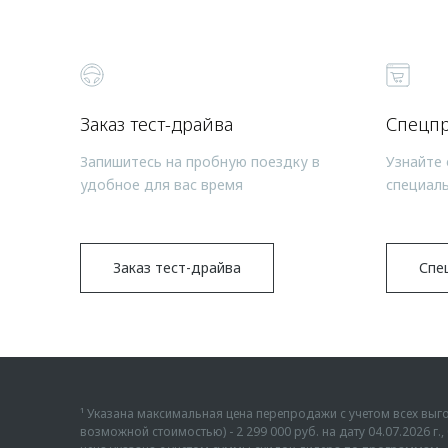
Заказ тест-драйва
Спецп
Запишитесь на пробную поездку в
Узнайте 
удобное для вас время
специал
Заказ тест-драйва
Спе
¹ Указана максимальная цена перепродажи с учетом всех в
возможной стоимостью) - 2 299 000 руб. на дату 04.07.2026 