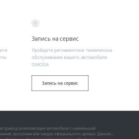
Запись на сервис
чите
Пройдите регламентное техническое
уты
обслуживание вашего автомобиля
OMODA
Запись на сервис
ий привод (комплектация автомобиля с наименьшей
дложений, программ или скидок официального дилера. Данная