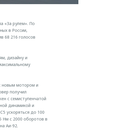
а «За рулем». По
ных в России,
в 68 216 голосов
ям, дизайну и
 максимальному
с новым мотором и
овер получил
жен с семиступенчатой
ной динамикой и
C5 ускоряться до 100
5 Нм с 2000 оборотов в
на Аи-92.