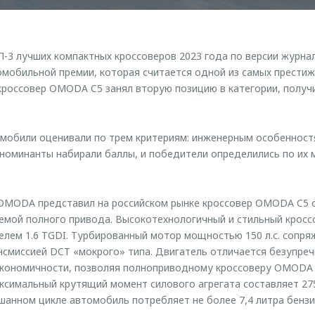
3 лучших компактных кроссоверов 2023 года по версии журнал
мобильной премии, которая считается одной из самых престиж
россовер OMODA C5 занял вторую позицию в категории, получи
омобили оценивали по трем критериям: инженерным особенност
номинанты набирали баллы, и победители определились по их
 OMODA представил на российском рынке кроссовер OMODA C5 
емой полного привода. Высокотехнологичный и стильный кросс
лем 1.6 TGDI. Турбированный мотор мощностью 150 л.с. сопря
смиссией DCT «мокрого» типа. Двигатель отличается безупреч
экономичности, позволяя полноприводному кроссоверу OMODA 
Максимальный крутящий момент силового агрегата составляет 27
ешанном цикле автомобиль потребляет не более 7,4 литра бензи