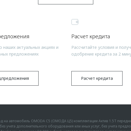
редложения
Расчет кредита
о наших актуальных акциях и
Рассчитайте условия и полу
ьных предложениях
одобрение кредита за 2 мин
цпредложения
Расчет кредита
ыгод на автомобиль OMODA C5 (ОМОДА Ц5) комплектации Актив 1.5Т передн
г., без учета дополнительного оборудования или иных услуг, без учета пре