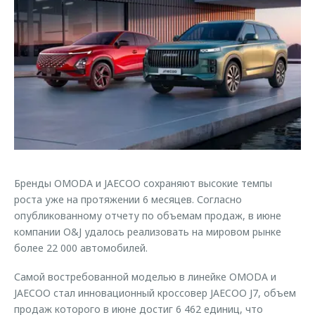
Правовая информация
Страхование
Руководства по эксплуатации
Кредитный калькулятор
Клиентская поддержка
Обратная связь
Аксессуары
O&J Автоклуб
Одежда и сувениры
Клуб владельцев OMODA
Оригинальные аксессуары
Приложение O&J
Запчасти
Аксессуары
Трейд-ин
Одежда и сувениры
Бренды OMODA и JAECOO сохраняют высокие темпы
Калькулятор трейд-ин
Оригинальные аксессуары
роста уже на протяжении 6 месяцев. Согласно
Запчасти
опубликованному отчету по объемам продаж, в июне
компании O&J удалось реализовать на мировом рынке
более 22 000 автомобилей.
Самой востребованной моделью в линейке OMODA и
JAECOO стал инновационный кроссовер JAECOO J7, объем
продаж которого в июне достиг 6 462 единиц, что