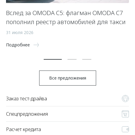
Вслед за OMODA C5: флагман OMODA C7
С
пополнил реестр автомобилей для такси
п
а
31 июля 2026
5 
Подробнее
По
Все предложения
Заказ тест-драйва
Спецпредложения
Расчет кредита