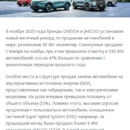
Правовая информация
Страхование
Руководства по эксплуатации
Кредитный калькулятор
Клиентская поддержка
Обратная связь
Аксессуары
O&J Автоклуб
В ноябре 2025 года бренды OMODA и JAECOO установили
Одежда и сувениры
Клуб владельцев OMODA
новый месячный рекорд по продажам автомобилей в
Оригинальные аксессуары
Приложение O&J
мире, реализовав 43 481 экземпляр. Совокупные продажи
с января по ноябрь при этом превысили отметку в 330 000
Запчасти
Аксессуары
автомобилей: это на 47% больше по сравнению с
аналогичным периодом прошлого года.
Трейд-ин
Одежда и сувениры
Калькулятор трейд-ин
Оригинальные аксессуары
Особое место в структуре продаж заняли автомобили на
альтернативных источниках энергии (NEV),
Запчасти
представленные как гибридными, так и электрическими
моделями. Их доля впервые превысила половину от
общего объема (53%). Помимо этого, высоким спросом
продолжают пользоваться автомобили, оснащенные
системой Super Hybrid System (SHS): например, за
прошедший месяц было продано более 9 400
кроссоверов JAECOO J7 SHS-P. Самой популярной