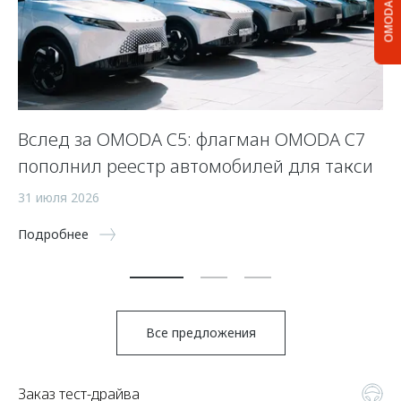
OMODA C5
Вслед за OMODA C5: флагман OMODA C7
С
пополнил реестр автомобилей для такси
п
а
31 июля 2026
5 
Подробнее
По
Все предложения
Заказ тест-драйва