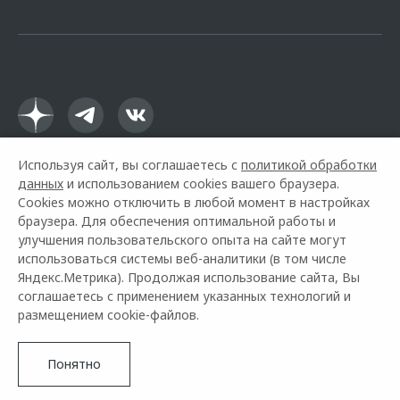
офертой.
Используя сайт, вы соглашаетесь с
политикой обработки
данных
и использованием cookies вашего браузера.
Cookies можно отключить в любой момент в настройках
браузера. Для обеспечения оптимальной работы и
улучшения пользовательского опыта на сайте могут
использоваться системы веб-аналитики (в том числе
Горячая линия OMODA:
+7 (978) 320-20-20
Яндекс.Метрика). Продолжая использование сайта, Вы
соглашаетесь с применением указанных технологий и
© 2026 Черномор Авто
размещением cookie-файлов.
Модельный ряд
О компании
Архивные модели
Контакты
Правовая информация
Понятно