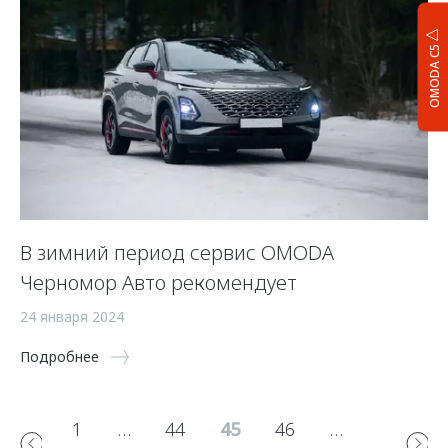
OMODA C5
В зимний период сервис OMODA
Черномор Авто рекомендует
24 января 2024
Подробнее
1
…
44
45
46
…