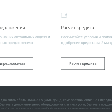
редложения
Расчет кредита
о наших актуальных акциях и
Рассчитайте условия и полу
ьных предложениях
одобрение кредита за 2 мин
цпредложения
Расчет кредита
ыгод на автомобиль OMODA C5 (ОМОДА Ц5) комплектации Актив 1.5Т передн
г., без учета дополнительного оборудования или иных услуг, без учета пре
Трейд-ин» в размере 50 000 рублей, которая достигается за счет програм