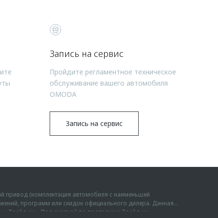
Запись на сервис
чите
Пройдите регламентное техническое
уты
обслуживание вашего автомобиля
OMODA
Запись на сервис
ий привод (комплектация автомобиля с наименьшей
дложений, программ или скидок официального дилера. Данная
мы «Трейд-ин». Под скидкой по программе Трейд-ин