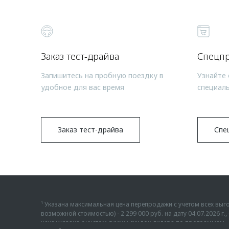
Заказ тест-драйва
Спецп
Запишитесь на пробную поездку в
Узнайте 
удобное для вас время
специал
Заказ тест-драйва
Спе
¹ Указана максимальная цена перепродажи с учетом всех в
возможной стоимостью) - 2 299 000 руб. на дату 04.07.2026 
цена указана с учетом суммы скидок дилера по программам «