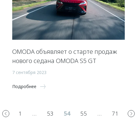
OMODA объявляет о старте продаж
нового седана OMODA S5 GT
7 сентября 2023
Подробнее
1
…
53
54
55
…
71