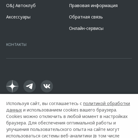
пролонгации процентная ставка увеличится на 3%. Оценивайте свои
O&J Автоклуб
Правовая информация
финансовые возможности и риски. Подробнее уточняйте в
официальных дилерских центрах «Omoda». Изучите все условия
Аксессуары
Обратная связь
кредита в разделе «Кредит на покупку автомобиля у дилера» на
сайте банка
https://alfabank.ru/get-money/auto-loan/dealers/?
Онлайн-сервисы
platformId=alfasite
Кредит предоставляет АО Альфа-Банк. ИНН
7728168971 ОГРН 1027700067328 место нахождение 107078, г.
Москва, ул. Каланчевская, д. 27. Ген.лицензия ЦБ РФ № 1326 от
КОНТАКТЫ
16.01.2015. Предложение ограничено и не является публичной
офертой.
Используя сайт, вы соглашаетесь с
политикой обработки
данных
и использованием cookies вашего браузера.
Cookies можно отключить в любой момент в настройках
браузера. Для обеспечения оптимальной работы и
улучшения пользовательского опыта на сайте могут
использоваться системы веб-аналитики (в том числе
Горячая линия OMODA:
+7 (978) 320-20-20