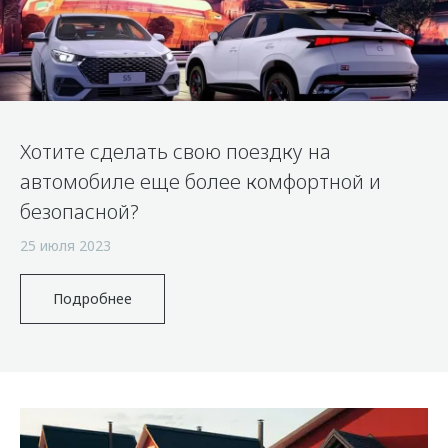
Правовая информация
Страхование
Руководства по эксплуатации
Кредитный калькулятор
Клиентская поддержка
Обратная связь
Аксессуары
O&J Автоклуб
Одежда и сувениры
Клуб владельцев OMODA
Хотите сделать свою поездку на
Оригинальные аксессуары
Приложение O&J
автомобиле еще более комфортной и
Запчасти
Аксессуары
безопасной?
Трейд-ин
Одежда и сувениры
25 июля 2023
Калькулятор трейд-ин
Оригинальные аксессуары
Запчасти
Подробнее