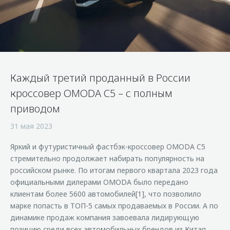
Правовая информация
Страхование
Руководства по эксплуатации
Кредитный калькулятор
Клиентская поддержка
Обратная связь
Аксессуары
O&J Автоклуб
Одежда и сувениры
Клуб владельцев OMODA
Каждый третий проданный в России
Оригинальные аксессуары
Приложение O&J
кроссовер OMODA C5 – с полным
Запчасти
Аксессуары
приводом
Трейд-ин
Одежда и сувениры
31 мая 2023
Калькулятор трейд-ин
Оригинальные аксессуары
Яркий и футуристичный фастбэк-кроссовер OMODA C5
Запчасти
стремительно продолжает набирать популярность на
российском рынке. По итогам первого квартала 2023 года
официальными дилерами OMODA было передано
клиентам более 5600 автомобилей[1], что позволило
марке попасть в ТОП-5 самых продаваемых в России. А по
динамике продаж компания завоевала лидирующую
позицию среди всех автомобильных брендов из Китая,