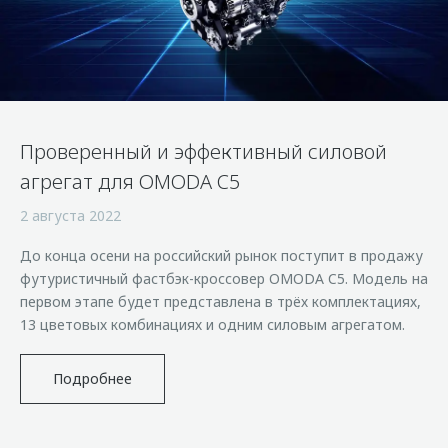
Правовая информация
Страхование
Руководства по эксплуатации
Кредитный калькулятор
Клиентская поддержка
Обратная связь
Аксессуары
O&J Автоклуб
Одежда и сувениры
Клуб владельцев OMODA
Проверенный и эффективный силовой
Оригинальные аксессуары
Приложение O&J
агрегат для OMODA C5
Запчасти
Аксессуары
2 августа 2022
Трейд-ин
Одежда и сувениры
До конца осени на российский рынок поступит в продажу
Калькулятор трейд-ин
Оригинальные аксессуары
футуристичный фастбэк-кроссовер OMODA C5. Модель на
Запчасти
первом этапе будет представлена в трёх комплектациях,
13 цветовых комбинациях и одним силовым агрегатом.
Подробнее