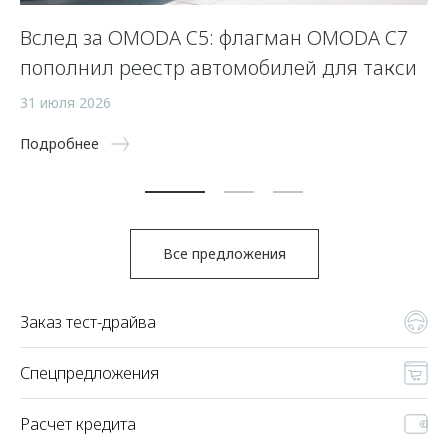
Вслед за OMODA C5: флагман OMODA C7
С
пополнил реестр автомобилей для такси
п
а
31 июля 2026
5 
Подробнее
По
Все предложения
Заказ тест-драйва
Спецпредложения
Расчет кредита