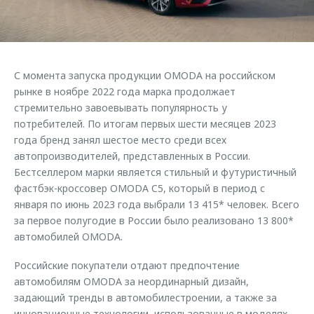
Правовая информация
Страхование
Руководства по эксплуатации
Кредитный калькулятор
Клиентская поддержка
Обратная связь
Аксессуары
O&J Автоклуб
С момента запуска продукции OMODA на российском
Одежда и сувениры
Клуб владельцев OMODA
рынке в ноябре 2022 года марка продолжает
Оригинальные аксессуары
Приложение O&J
стремительно завоевывать популярность у
потребителей. По итогам первых шести месяцев 2023
Запчасти
Аксессуары
года бренд занял шестое место среди всех
автопроизводителей, представленных в России.
Трейд-ин
Одежда и сувениры
Бестселлером марки является стильный и футуристичный
Калькулятор трейд-ин
Оригинальные аксессуары
фастбэк-кроссовер OMODA C5, который в период с
января по июнь 2023 года выбрали 13 415* человек. Всего
Запчасти
за первое полугодие в России было реализовано 13 800*
автомобилей OMODA.
Российские покупатели отдают предпочтение
автомобилям OMODA за неординарный дизайн,
задающий тренды в автомобилестроении, а также за
инновационные технологии, использованные в моделях