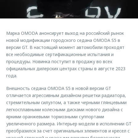
Правовая информация
Страхование
Руководства по эксплуатации
Кредитный калькулятор
Клиентская поддержка
Обратная связь
Аксессуары
O&J Автоклуб
Марка OMODA анонсирует выход на российский рынок
Одежда и сувениры
Клуб владельцев OMODA
новой модификации городского седана OMODA S5 в
Оригинальные аксессуары
Приложение O&J
версии GT. В настоящий момент автомобили проходят
все необходимые сертификационные испытания и
Запчасти
Аксессуары
процедуры. Новинка поступит в продажу во всех
официальных дилерских центрах страны в августе 2023
Трейд-ин
Одежда и сувениры
года.
Калькулятор трейд-ин
Оригинальные аксессуары
Внешность седана OMODA S5 в новой версии GT
Запчасти
отличается агрессивным дизайном решетки радиатора,
стремительным силуэтом, а также черными глянцевыми
легкосплавными колесными дисками нового дизайна с
яркими оранжевыми тормозными суппортами
увеличенного размера. Интерьер модели в исполнении GT
преобразился за счет оригинальных элементов и кресел с
красной строчкой и красными ремнями безопасности.