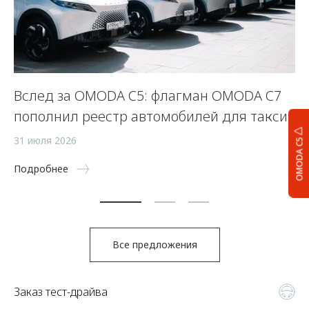
Вслед за OMODA C5: флагман OMODA C7
С
пополнил реестр автомобилей для такси
п
а
31 июля 2026
OMODA C5
5 
Подробнее
По
Все предложения
Заказ тест-драйва