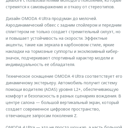
диалоге с пользователями молодого поколения, которые
стремятся к самовыражению и отказу от стереотипов.
Дизайн OMODA 4 Ultra продуман до мелочей.
Аэродинамический обвес с задним спойлером и передним
сплиттером не только создает стремительный силуэт, но
и повышает устойчивость на скорости. Эффектные
акценты, такие как зеркала в карбоновом стиле, яркие
накладки на тормозные суппорты и эксклюзивный кибер-
значок, подчеркивают спортивный характер модели и
индивидуальность её обладателя.
Техническое оснащение OMODA 4 Ultra соответствует его
динамичному экстерьеру. Автомобиль получит систему
помощи водителю (ADAS) уровня L2+, обеспечивающую
комфорт и безопасность в разных сценариях вождения. В
центре салона — большой вертикальный экран, который
создает современное цифровое пространство,
отвечающее запросам поколения Z.
OMODA 4 Ultra — это не просто шоу-кар, а часть большой