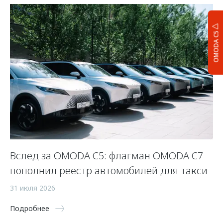
OMODA C5
Вслед за OMODA C5: флагман OMODA C7
С
пополнил реестр автомобилей для такси
п
а
31 июля 2026
5 
Подробнее