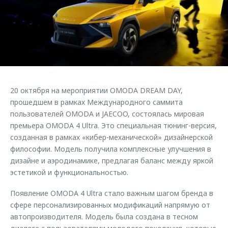
Правовая информация
Страхование
Руководства по эксплуатации
Кредитный калькулятор
Клиентская поддержка
Обратная связь
Аксессуары
O&J Автоклуб
Одежда и сувениры
Клуб владельцев OMODA
Оригинальные аксессуары
Приложение O&J
20 октября на мероприятии OMODA DREAM DAY,
Запчасти
Аксессуары
прошедшем в рамках Международного саммита
пользователей OMODA и JAECOO, состоялась мировая
Трейд-ин
Одежда и сувениры
премьера OMODA 4 Ultra. Это специальная тюнинг-версия,
Калькулятор трейд-ин
Оригинальные аксессуары
созданная в рамках «кибер-механической» дизайнерской
философии. Модель получила комплексные улучшения в
Запчасти
дизайне и аэродинамике, предлагая баланс между яркой
эстетикой и функциональностью.
Появление OMODA 4 Ultra стало важным шагом бренда в
сфере персонализированных модификаций напрямую от
автопроизводителя. Модель была создана в тесном