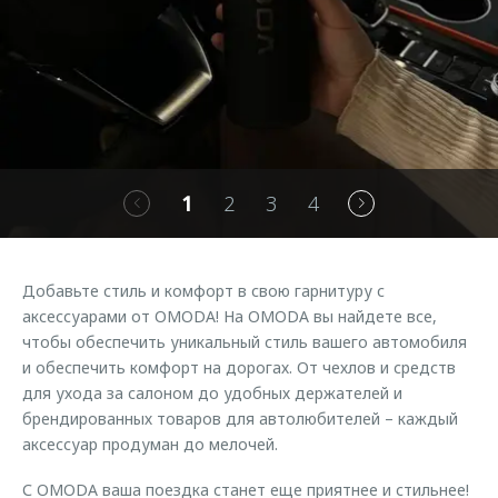
Правовая информация
Страхование
Руководства по эксплуатации
Кредитный калькулятор
Клиентская поддержка
Обратная связь
Аксессуары
O&J Автоклуб
Одежда и сувениры
Клуб владельцев OMODA
Оригинальные аксессуары
Приложение O&J
1
2
3
4
Запчасти
Аксессуары
Трейд-ин
Одежда и сувениры
Добавьте стиль и комфорт в свою гарнитуру с
Калькулятор трейд-ин
Оригинальные аксессуары
аксессуарами от OMODA! На OMODA вы найдете все,
Запчасти
чтобы обеспечить уникальный стиль вашего автомобиля
и обеспечить комфорт на дорогах. От чехлов и средств
для ухода за салоном до удобных держателей и
брендированных товаров для автолюбителей – каждый
аксессуар продуман до мелочей.
С OMODA ваша поездка станет еще приятнее и стильнее!