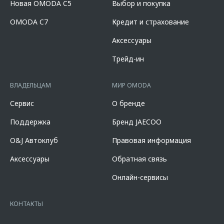
условия программы уточняйте у официальных дилеров OMODA,
Новая OMODA C5
Выбор и покупка
OMODA C7 2024-2026 годов производства и действует в салонах
список которых расположен по адресу www.omoda.ru. Не является
официальных дилеров марки OMODA до 31.08.2026 (включительно).
офертой.
OMODA C7
Кредит и страхование
Параметры программы «Omoda Кредит C7»: валюта кредита –
рубли РФ; срок кредита – 12-96 мес.; сумма кредита - от 100 000 до
Аксессуары
10 000 000 руб. Диапазон полной стоимости кредита в % годовых
составляет от 2,778% до 18,124%. % ставка составляет от 0,010% до
Трейд-ин
14,600%, на диапазонах первоначального взноса от 10,000% до
90,000% от стоимости автомобиля, при сроке кредита от 12 до 96
мес. и определяется индивидуально. Диапазон полной стоимости
ВЛАДЕЛЬЦАМ
МИР OMODA
кредита в % годовых составляет от 10,507% до 11,151%. % ставка
составляет 7,700% при первоначальном взносе 50,000% от
Сервис
О бренде
стоимости автомобиля, при сроке кредита 60 мес. и определяется
индивидуально. Указанное предложение действует в случае
Поддержка
Бренд JAECOO
оформления полиса КАСКО. При отказе от полиса КАСКО/отсутствии
пролонгации процентная ставка увеличится на 3%. Оценивайте свои
O&J Автоклуб
Правовая информация
финансовые возможности и риски. Подробнее уточняйте в
официальных дилерских центрах «Omoda». Изучите все условия
Аксессуары
Обратная связь
кредита в разделе «Кредит на покупку автомобиля у дилера» на
сайте банка
https://alfabank.ru/get-money/auto-loan/dealers/?
Онлайн-сервисы
platformId=alfasite
Кредит предоставляет АО Альфа-Банк. ИНН
7728168971 ОГРН 1027700067328 место нахождение 107078, г.
Москва, ул. Каланчевская, д. 27. Ген.лицензия ЦБ РФ № 1326 от
КОНТАКТЫ
16.01.2015. Предложение ограничено и не является публичной
офертой.