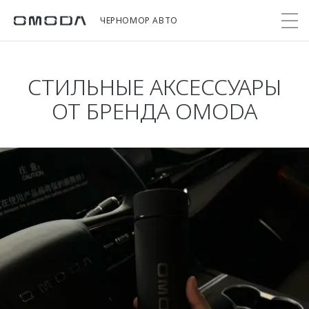
ЧЕРНОМОР АВТО
СТИЛЬНЫЕ АКСЕССУАРЫ
Покупателям
Мир OMODA
Владельцам
Модели
ОТ БРЕНДА OMODA
C5
Выбор и покупка
Сервис
О бренде
от 2 299 000 ₽*
Сравнить комплектации
Записаться на сервис
Новости
Записаться на тест-драйв
Кузовной ремонт
О компании
C7
Cпецпредложения
Техническое обслуживание
Онлайн-сервисы
от 2 739 000 ₽*
Прайс-листы
Поддержка
Приложение O&J
OMODA Лизинг
Помощь на дороге
Клуб владельцев OMODA
Кредит и страхование
Гарантия
Бренд JAECOO
Кредитные программы
Дополнительная техническая поддержка