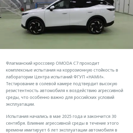
Правовая информация
Страхование
Руководства по эксплуатации
Кредитный калькулятор
Клиентская поддержка
Обратная связь
Аксессуары
O&J Автоклуб
Одежда и сувениры
Клуб владельцев OMODA
Оригинальные аксессуары
Приложение O&J
Запчасти
Аксессуары
Флагманский кроссовер OMODA C7 проходит
Трейд-ин
Одежда и сувениры
комплексные испытания на коррозионную стойкость в
лаборатории Центра испытаний ФГУП «НАМИ».
Калькулятор трейд-ин
Оригинальные аксессуары
Тестирование в солевой камере подтвердит высокую
Запчасти
резистентность автомобиля к воздействию агрессивной
среды, что особенно важно для российских условий
эксплуатации.
Испытания начались в мае 2025 года и закончится 30
сентября. Влияние агрессивной среды в течение этого
времени имитирует 6 лет эксплуатации автомобиля в