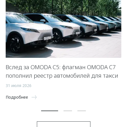
Вслед за OMODA C5: флагман OMODA C7
С
пополнил реестр автомобилей для такси
п
а
31 июля 2026
5 
Подробнее
По